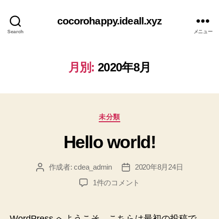
cocorohappy.ideall.xyz
Search
メニュー
月別:
2020年8月
カ
未分類
テ
Hello world!
ゴ
リ
ー
作成者:
cdea_admin
2020年8月24日
投
投
稿
稿
Hello
1件のコメント
者
日
world!
へ
の
WordPress へようこそ。こちらは最初の投稿で